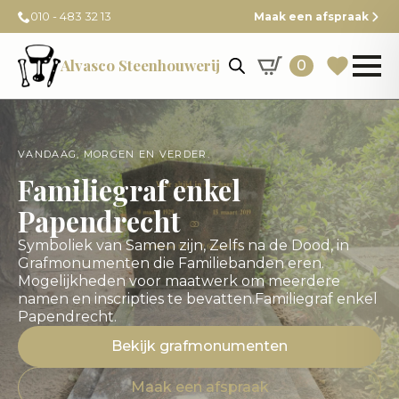
010 - 483 32 13
Maak een afspraak
Alvasco Steenhouwerij
0
VANDAAG, MORGEN EN VERDER.
Familiegraf enkel
Papendrecht
Symboliek van Samen zijn, Zelfs na de Dood, in
Grafmonumenten die Familiebanden eren.
Mogelijkheden voor maatwerk om meerdere
namen en inscripties te bevatten.Familiegraf enkel
Papendrecht.
Bekijk grafmonumenten
Maak een afspraak