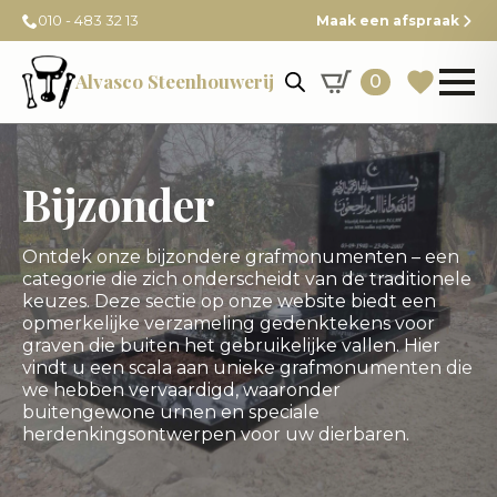
010 - 483 32 13
Maak een afspraak
Alvasco Steenhouwerij
0
Bijzonder
Ontdek onze bijzondere grafmonumenten – een
categorie die zich onderscheidt van de traditionele
keuzes. Deze sectie op onze website biedt een
opmerkelijke verzameling gedenktekens voor
graven die buiten het gebruikelijke vallen. Hier
vindt u een scala aan unieke grafmonumenten die
we hebben vervaardigd, waaronder
buitengewone urnen en speciale
herdenkingsontwerpen voor uw dierbaren.