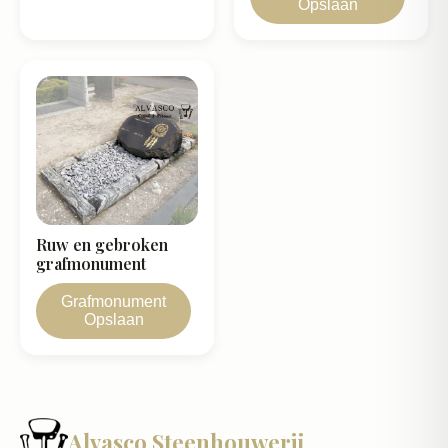
Opslaan
Ruw en gebroken
grafmonument
Grafmonument
Opslaan
Alvasco Steenhouwerij