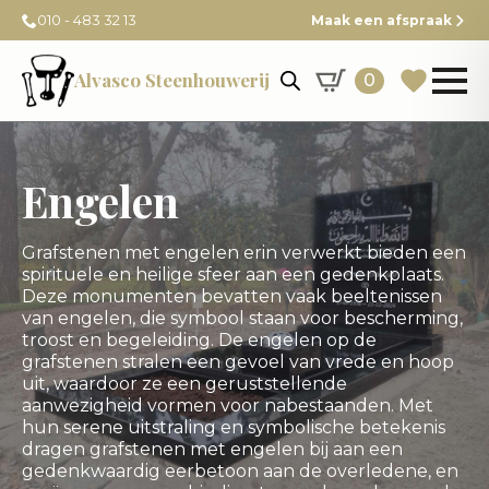
010 - 483 32 13
Maak een afspraak
Alvasco Steenhouwerij
0
Engelen
Grafstenen met engelen erin verwerkt bieden een
spirituele en heilige sfeer aan een gedenkplaats.
Deze monumenten bevatten vaak beeltenissen
van engelen, die symbool staan voor bescherming,
troost en begeleiding. De engelen op de
grafstenen stralen een gevoel van vrede en hoop
uit, waardoor ze een geruststellende
aanwezigheid vormen voor nabestaanden. Met
hun serene uitstraling en symbolische betekenis
dragen grafstenen met engelen bij aan een
gedenkwaardig eerbetoon aan de overledene, en