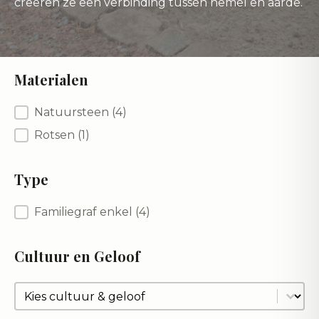
creëren ze een verbinding tussen hemel en aarde.
Materialen
Materialen
Natuursteen
(4)
Rotsen
(1)
Type
Type
Familiegraf enkel
(4)
Cultuur en Geloof
Cultuur en Geloof
Cultuur en Geloof