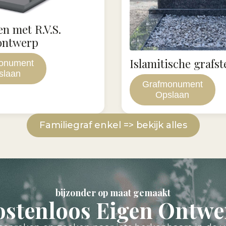
en met R.V.S.
ontwerp
Islamitische grafst
onument
slaan
Grafmonument
Opslaan
Familiegraf enkel => bekijk alles
bijzonder op maat gemaakt
ostenloos Eigen Ontwe