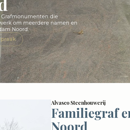
d
in Grafmonumenten die
atwerk om meerdere namen en
rdam Noord.
spraak
Alvasco Steenhouwerij
Familiegraf 
Noord