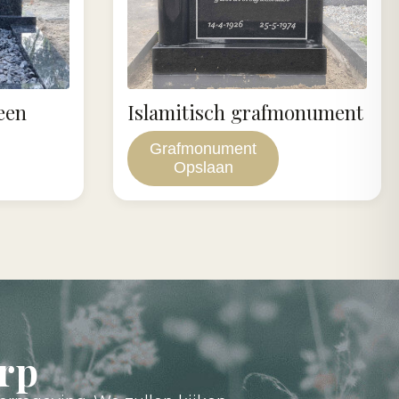
een
Islamitisch grafmonument
Grafmonument
Opslaan
rp