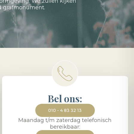
ormgeving. We zullen kijken
nd grafmonument.
Bel ons:
010 - 4 83 32 13
Maandag t/m zaterdag telefonisch
bereikbaar: