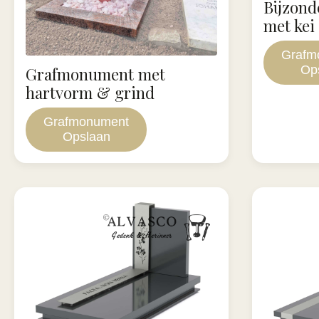
Bijzon
met kei
Grafm
Op
Grafmonument met
hartvorm & grind
Grafmonument
Opslaan