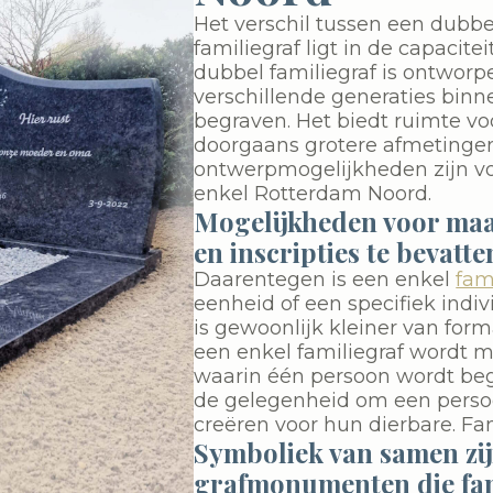
Het verschil tussen een dubbe
familiegraf ligt in de capacite
dubbel familiegraf is ontwor
verschillende generaties binne
begraven. Het biedt ruimte vo
doorgaans grotere afmetinge
ontwerpmogelijkheden zijn v
enkel Rotterdam Noord.
Mogelijkheden voor ma
en inscripties te bevatte
Daarentegen is een enkel
fam
eenheid of een specifiek indiv
is gewoonlijk kleiner van form
een enkel familiegraf wordt m
waarin één persoon wordt begr
de gelegenheid om een persoo
creëren voor hun dierbare. Fa
Symboliek van samen zijn
grafmonumenten die fam