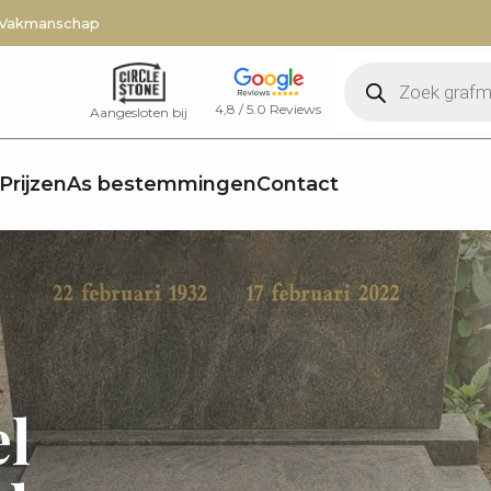
 Vakmanschap
Producten
zoeken
4,8 / 5.0 Reviews
Aangesloten bij
Prijzen
As bestemmingen
Contact
el