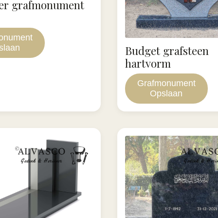
der grafmonument
onument
slaan
Budget grafsteen
hartvorm
Grafmonument
Opslaan