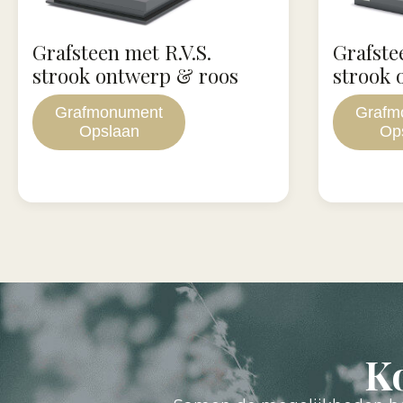
Grafsteen met R.V.S.
Grafste
strook ontwerp & roos
strook 
Grafmonument
Grafm
Opslaan
Op
K