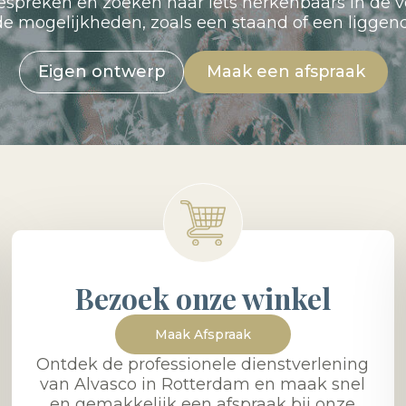
preken en zoeken naar iets herkenbaars in de v
nde mogelijkheden, zoals een staand of een ligge
Eigen ontwerp
Maak een afspraak
Bezoek onze winkel
Maak Afspraak
Ontdek de professionele dienstverlening
van Alvasco in Rotterdam en maak snel
en gemakkelijk een afspraak bij onze