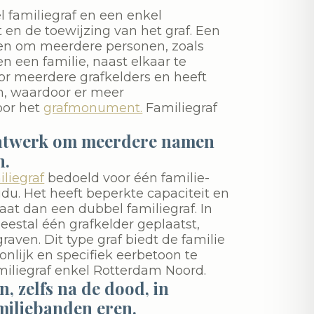
l familiegraf en een enkel
it en de toewijzing van het graf. Een
pen om meerdere personen, zoals
n een familie, naast elkaar te
or meerdere grafkelders en heeft
n, waardoor er meer
oor het
grafmonument.
Familiegraf
atwerk om meerdere namen
n.
iliegraf
bedoeld voor één familie-
idu. Het heeft beperkte capaciteit en
aat dan een dubbel familiegraf. In
eestal één grafkelder geplaatst,
aven. Dit type graf biedt de familie
nlijk en specifiek eerbetoon te
miliegraf enkel Rotterdam Noord.
, zelfs na de dood, in
iliebanden eren.