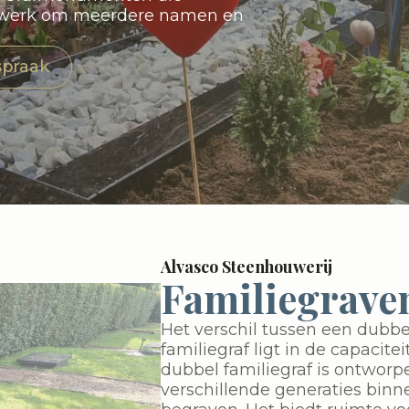
atwerk om meerdere namen en
spraak
Alvasco Steenhouwerij
Familiegraven
Het verschil tussen een dubbe
familiegraf ligt in de capacite
dubbel familiegraf is ontwor
verschillende generaties binne