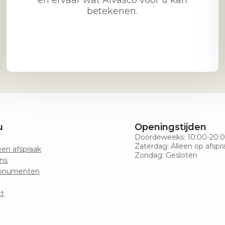
en ervaar wat Alvasco voor u kan
betekenen.
u
Openingstijden
Doordeweeks: 10:00-20:
Zaterdag: Alleen op afspr
en afspraak
Zondag: Gesloten
ns
onumenten
t