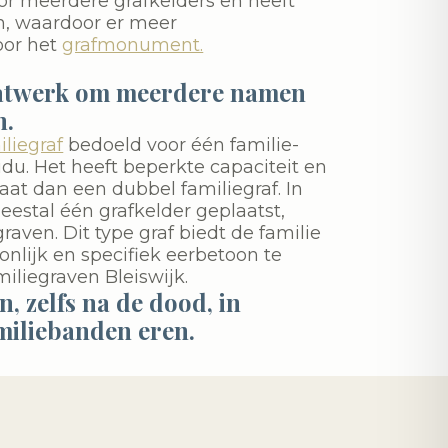
or meerdere grafkelders en heeft
n, waardoor er meer
oor het
grafmonument.
atwerk om meerdere namen
n.
iliegraf
bedoeld voor één familie-
idu. Het heeft beperkte capaciteit en
aat dan een dubbel familiegraf. In
eestal één grafkelder geplaatst,
aven. Dit type graf biedt de familie
nlijk en specifiek eerbetoon te
iliegraven Bleiswijk.
, zelfs na de dood, in
iliebanden eren.