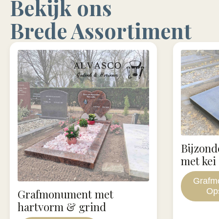
Bekijk ons
Brede Assortiment
Bijzon
met kei
Grafm
Op
Grafmonument met
hartvorm & grind