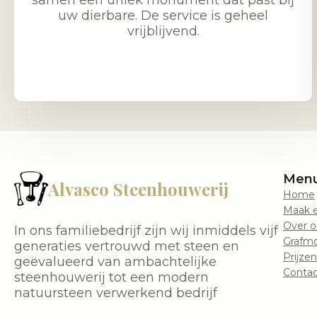
samen een uniek monument dat past bij
uw dierbare. De service is geheel
vrijblijvend.
Men
Alvasco Steenhouwerij
Home
Maak e
Over o
In ons familiebedrijf zijn wij inmiddels vijf
Grafm
generaties vertrouwd met steen en
Prijzen
geëvalueerd van ambachtelijke
Contac
steenhouwerij tot een modern
natuursteen verwerkend bedrijf