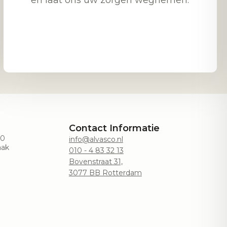
en laat ons uw zorgen wegnemen.
Contact Informatie
00
info@alvasco.nl
aak
010 - 4 83 32 13
Bovenstraat 31,
3077 BB Rotterdam