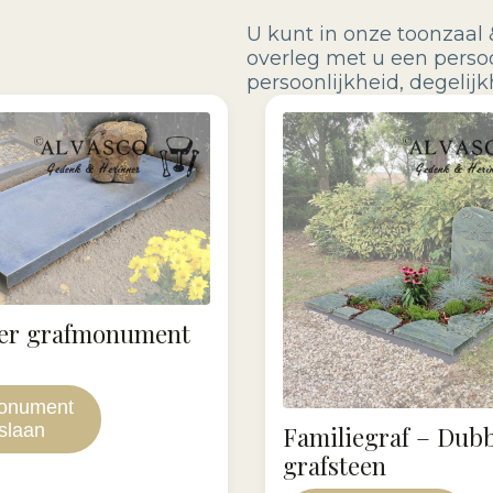
U kunt in onze toonzaal 
overleg met u een perso
persoonlijkheid, degeli
der grafmonument
onument
slaan
Familiegraf – Dub
grafsteen