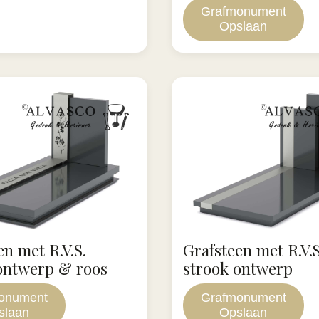
Grafmonument
Opslaan
en met R.V.S.
Grafsteen met R.V.S
ontwerp & roos
strook ontwerp
onument
Grafmonument
slaan
Opslaan