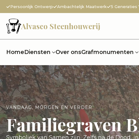
Persoonlijk Ontwerp
Ambachtelijk Maatwerk
5 Generaties
Alvasco Steenhouwerij
Home
Diensten
Over ons
Grafmonumenten
VANDAAG, MORGEN EN VERDER.
Familiegraven B
Symboliek van Samen zijn, Zelfs na de Dood, 