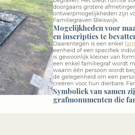
begraven. Het biedt ruimte vo
doorgaans grotere afmetinge
ontwerpmogelijkheden zijn v
Familiegraven Bleiswijk.
Mogelijkheden voor ma
en inscripties te bevatte
Daarentegen is een enkel
fam
eenheid of een specifiek indiv
is gewoonlijk kleiner van form
een enkel familiegraf wordt m
waarin één persoon wordt begr
de gelegenheid om een persoo
creëren voor hun dierbare. Fam
Symboliek van samen zijn
grafmonumenten die fam