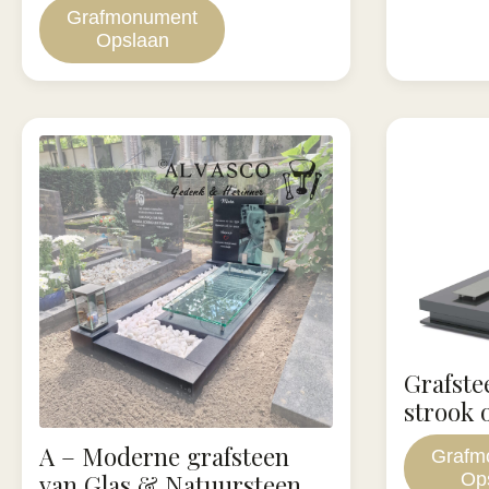
Grafmonument
Opslaan
Grafste
strook 
A – Moderne grafsteen
Grafm
Op
van Glas & Natuursteen