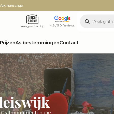
 Vakmanschap
Producten
zoeken
4,8 / 5.0 Reviews
Aangesloten bij
Prijzen
As bestemmingen
Contact
leiswijk
in Grafmonumenten die