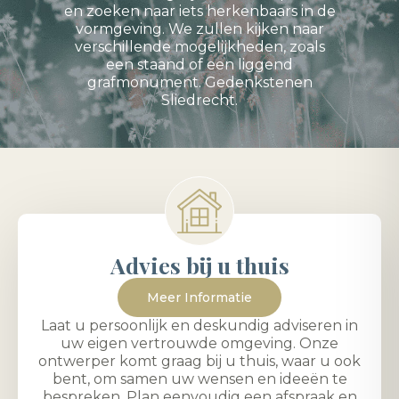
en zoeken naar iets herkenbaars in de
vormgeving. We zullen kijken naar
verschillende mogelijkheden, zoals
een staand of een liggend
grafmonument. Gedenkstenen
Sliedrecht.
Advies bij u thuis
Meer Informatie
Laat u persoonlijk en deskundig adviseren in
uw eigen vertrouwde omgeving. Onze
ontwerper komt graag bij u thuis, waar u ook
bent, om samen uw wensen en ideeën te
bespreken. Plan eenvoudig een afspraak en