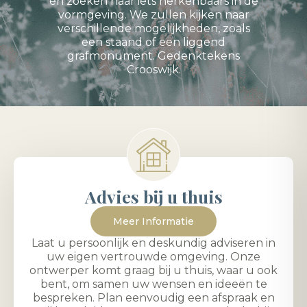
en zoeken naar iets herkenbaars in de
vormgeving. We zullen kijken naar
verschillende mogelijkheden, zoals
een staand of een liggend
grafmonument. Gedenktekens
Crooswijk.
Advies bij u thuis
Meer Informatie
Laat u persoonlijk en deskundig adviseren in
uw eigen vertrouwde omgeving. Onze
ontwerper komt graag bij u thuis, waar u ook
bent, om samen uw wensen en ideeën te
bespreken. Plan eenvoudig een afspraak en