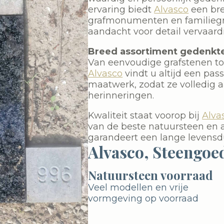
ervaring biedt
Alvasco
een bre
grafmonumenten en familiegra
aandacht voor detail vervaar
Breed assortiment gedenkt
Van eenvoudige grafstenen tot
Alvasco
vindt u altijd een pa
maatwerk, zodat ze volledig aa
herinneringen.
Kwaliteit staat voorop bij
Alva
van de beste natuursteen en 
garandeert een lange levensdu
Alvasco, Steengoe
Natuursteen voorraad
Veel modellen en vrije
vormgeving op voorraad