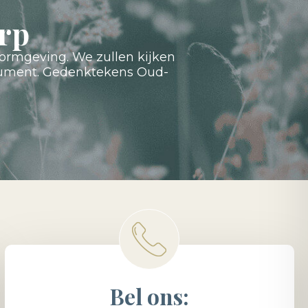
rp
ormgeving. We zullen kijken
onument. Gedenktekens Oud-
Bel ons: