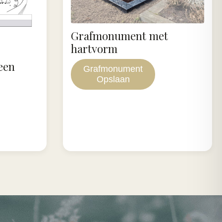
Grafmonument met
hartvorm
een
Grafmonument
Opslaan