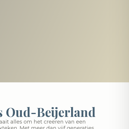
 Oud-Beijerland
aait alles om het creëren van een
teken. Met meer dan vijf generaties