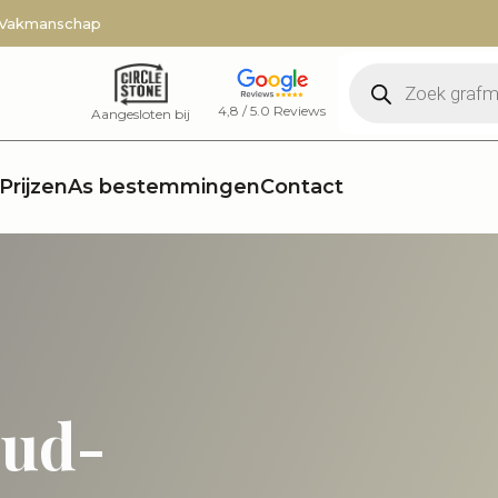
 Vakmanschap
Producten
zoeken
4,8 / 5.0 Reviews
Aangesloten bij
Prijzen
As bestemmingen
Contact
Oud-