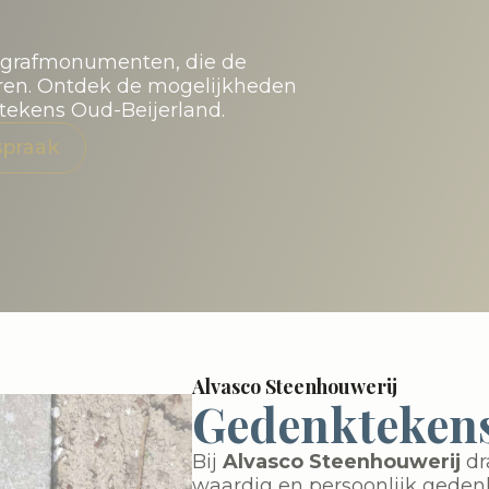
e grafmonumenten, die de
eren. Ontdek de mogelijkheden
tekens Oud-Beijerland.
spraak
Alvasco Steenhouwerij
Gedenktekens
Bij
Alvasco Steenhouwerij
dr
waardig en persoonlijk gedenk