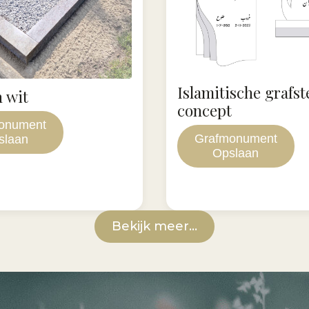
Islamitische grafst
n wit
concept
onument
Grafmonument
slaan
Opslaan
Bekijk meer...