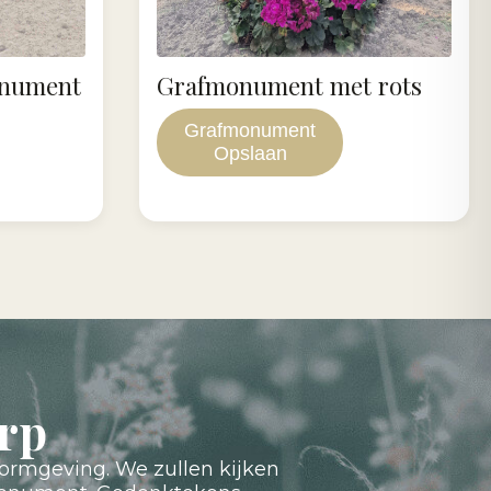
onument
Grafmonument met rots
Grafmonument
Opslaan
rp
ormgeving. We zullen kijken