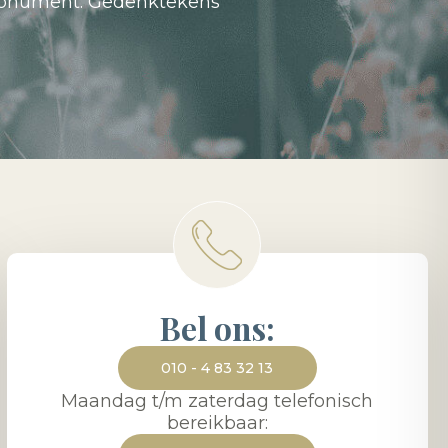
fmonument. Gedenktekens
Bel ons:
010 - 4 83 32 13
Maandag t/m zaterdag telefonisch
bereikbaar: