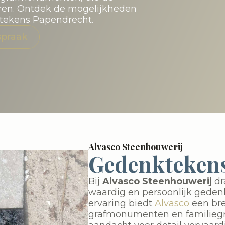
eren. Ontdek de mogelijkheden
ktekens Papendrecht.
spraak
Alvasco Steenhouwerij
Gedenkteken
Bij
Alvasco Steenhouwerij
dr
waardig en persoonlijk gedenk
ervaring biedt
Alvasco
een bre
grafmonumenten en familiegra