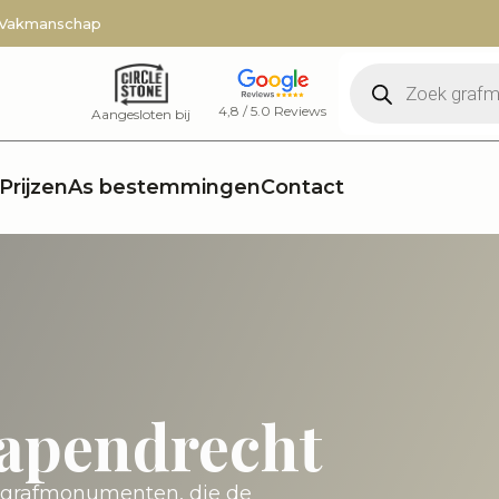
 Vakmanschap
Producten
zoeken
4,8 / 5.0 Reviews
Aangesloten bij
Prijzen
As bestemmingen
Contact
apendrecht
e grafmonumenten, die de