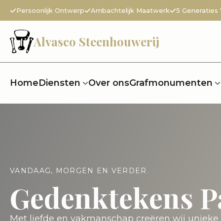
Persoonlijk Ontwerp
Ambachtelijk Maatwerk
5 Generaties
Alvasco Steenhouwerij
Home
Diensten
Over ons
Grafmonumenten
VANDAAG, MORGEN EN VERDER.
Gedenktekens P
Met liefde en vakmanschap creëren wij uniek