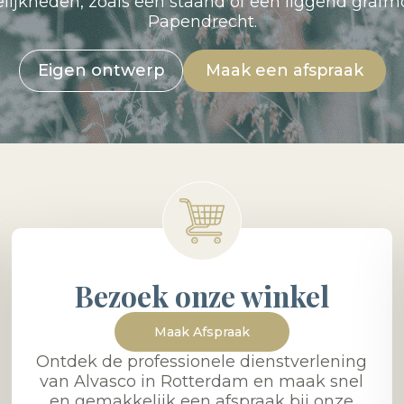
elijkheden, zoals een staand of een liggend gra
Papendrecht.
Eigen ontwerp
Maak een afspraak
Bezoek onze winkel
Maak Afspraak
Ontdek de professionele dienstverlening
van Alvasco in Rotterdam en maak snel
en gemakkelijk een afspraak bij onze