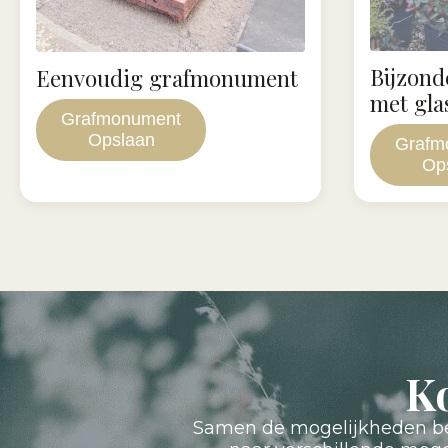
Bijzon
Eenvoudig grafmonument
met gla
Grafmonument
Opslaan
Grafm
Op
K
Samen de mogelijkheden bes