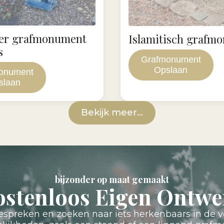
der grafmonument
Islamitisch grafm
s
Grafmonument
Opslaan
onument
slaan
Bekijk meer...
bijzonder op maat gemaakt
ostenloos Eigen Ontwe
preken en zoeken naar iets herkenbaars in de v