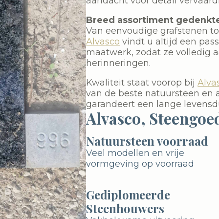
aandacht voor detail vervaar
Breed assortiment gedenkt
Van eenvoudige grafstenen tot
Alvasco
vindt u altijd een pa
maatwerk, zodat ze volledig aa
herinneringen.
Kwaliteit staat voorop bij
Alva
van de beste natuursteen en 
garandeert een lange levensdu
Alvasco, Steengoe
Natuursteen voorraad
Veel modellen en vrije
vormgeving op voorraad
Gediplomeerde
Steenhouwers