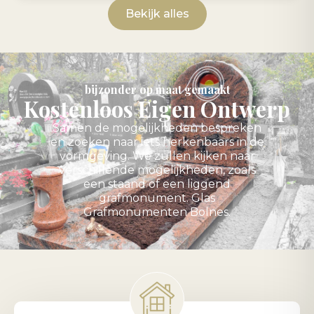
Bekijk alles
bijzonder op maat gemaakt
Kostenloos Eigen Ontwerp
Samen de mogelijkheden bespreken
en zoeken naar iets herkenbaars in de
vormgeving. We zullen kijken naar
verschillende mogelijkheden, zoals
een staand of een liggend
grafmonument. Glas
Grafmonumenten Bolnes.