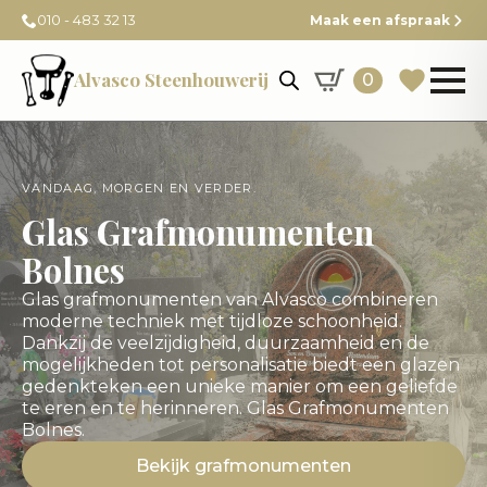
010 - 483 32 13
Maak een afspraak
Alvasco Steenhouwerij
0
VANDAAG, MORGEN EN VERDER.
Glas Grafmonumenten
Bolnes
Glas grafmonumenten van Alvasco combineren
moderne techniek met tijdloze schoonheid.
Dankzij de veelzijdigheid, duurzaamheid en de
mogelijkheden tot personalisatie biedt een glazen
gedenkteken een unieke manier om een geliefde
te eren en te herinneren. Glas Grafmonumenten
Bolnes.
Bekijk grafmonumenten