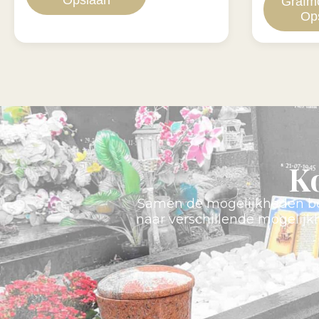
Opslaan
Grafm
Op
K
Samen de mogelijkheden bes
naar verschillende mogelij