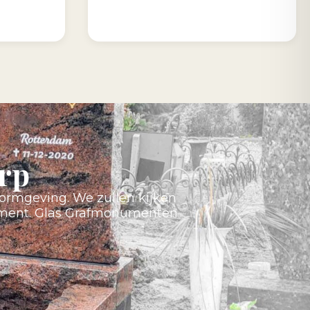
rp
ormgeving. We zullen kijken
nument. Glas Grafmonumenten