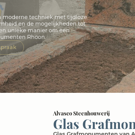
 moderne techniek met tijdloze
amheid en de mogelijkheden tot
een unieke manier om een
onumenten Rhoon.
spraak
Alvasco Steenhouwerij
Glas Grafmo
Glas Grafmonumenten van A