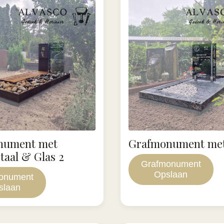
nument met
Grafmonument met
taal & Glas 2
Grafmonument
Opslaan
onument
slaan