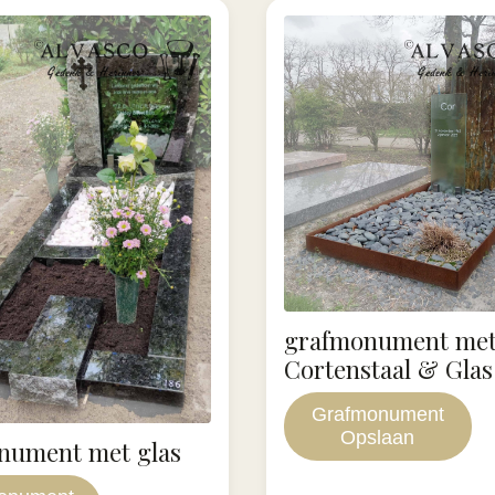
grafmonument me
Cortenstaal & Glas
Grafmonument
Opslaan
nument met glas