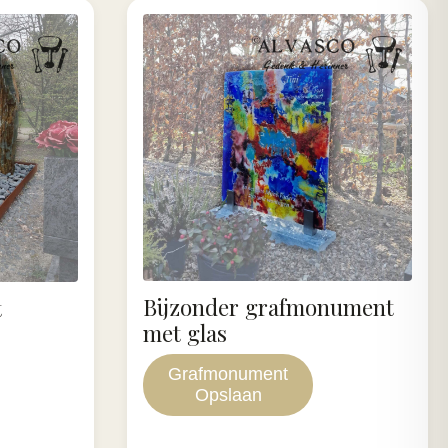
Bijzonder grafmonument
t
met glas
Grafmonument
Opslaan