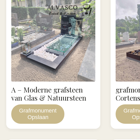
A – Moderne grafsteen
grafmo
van Glas & Natuursteen
Cortens
Grafmonument
Grafm
Opslaan
Op