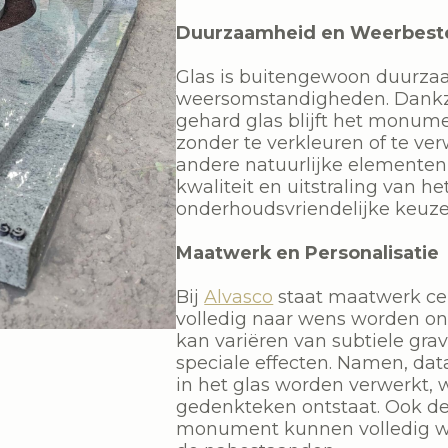
Duurzaamheid en Weerbest
Glas is buitengewoon duurza
weersomstandigheden. Dankzi
gehard glas blijft het monumen
zonder te verkleuren of te ver
andere natuurlijke elementen
kwaliteit en uitstraling van h
onderhoudsvriendelijke keuze 
Maatwerk en Personalisatie
Bij
Alvasco
staat maatwerk cen
volledig naar wens worden on
kan variëren van subtiele gra
speciale effecten. Namen, da
in het glas worden verwerkt, 
gedenkteken ontstaat. Ook d
monument kunnen volledig w