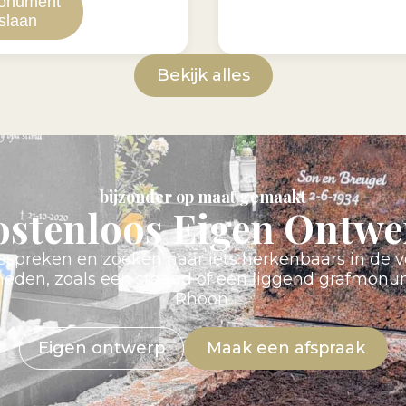
onument
slaan
Bekijk alles
bijzonder op maat gemaakt
ostenloos Eigen Ontwe
preken en zoeken naar iets herkenbaars in de v
kheden, zoals een staand of een liggend grafmo
Rhoon.
Eigen ontwerp
Maak een afspraak