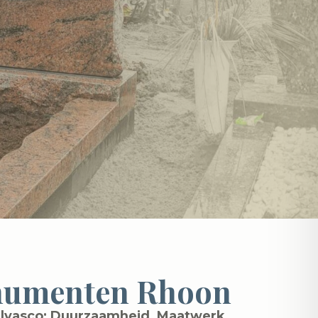
numenten Rhoon
lvasco: Duurzaamheid, Maatwerk