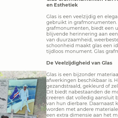
en Esthetiek
Glas is een veelzijdig en eleg
gebruikt in grafmonumenten. A
grafmonumenten, biedt een u
blijvende herinnering aan een
van duurzaamheid, weerbeste
schoonheid maakt glas een id
tijdloos monument. Glas gr
De Veelzijdigheid van Glas
Glas is een bijzonder materiaa
afwerkingen beschikbaar is. 
gezandstraald, gekleurd of zelf
Dit biedt nabestaanden de m
creëren dat volledig aansluit 
van hun dierbare. Daarnaast 
worden met andere materialen 
een extra dimensie aan het 