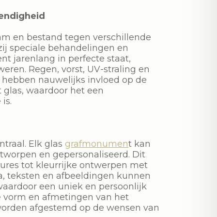
endigheid
am en bestand tegen verschillende
j speciale behandelingen en
t jarenlang in perfecte staat,
weren. Regen, vorst, UV-straling en
 hebben nauwelijks invloed op de
et glas, waardoor het een
is.
traal. Elk glas
grafmonumen
t kan
tworpen en gepersonaliseerd. Dit
vures tot kleurrijke ontwerpen met
ta, teksten en afbeeldingen kunnen
waardoor een uniek en persoonlijk
e vorm en afmetingen van het
orden afgestemd op de wensen van