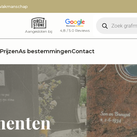
 Vakmanschap
Producten
zoeken
4,8 / 5.0 Reviews
Aangesloten bij
Prijzen
As bestemmingen
Contact
menten