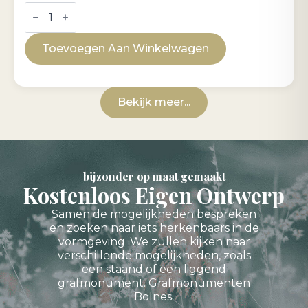
Urn
OVAL
-
Tree
Toevoegen Aan Winkelwagen
RVS
aantal
Bekijk meer...
bijzonder op maat gemaakt
Kostenloos Eigen Ontwerp
Samen de mogelijkheden bespreken
en zoeken naar iets herkenbaars in de
vormgeving. We zullen kijken naar
verschillende mogelijkheden, zoals
een staand of een liggend
grafmonument. Grafmonumenten
Bolnes.