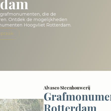
erdam
e grafmonumenten, die de
eren. Ontdek de mogelijkheden
onumenten Hoogvliet Rotterdam.
spraak
Alvasco Steenhouwerij
Grafmonumen
Rotterdam