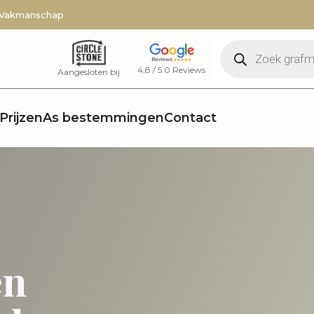
 Vakmanschap
Producten
zoeken
4,8 / 5.0 Reviews
Aangesloten bij
Prijzen
As bestemmingen
Contact
en