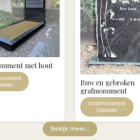
nument met hout
onument
Ruw en gebroken
slaan
grafmonument
Grafmonument
Opslaan
Bekijk meer...