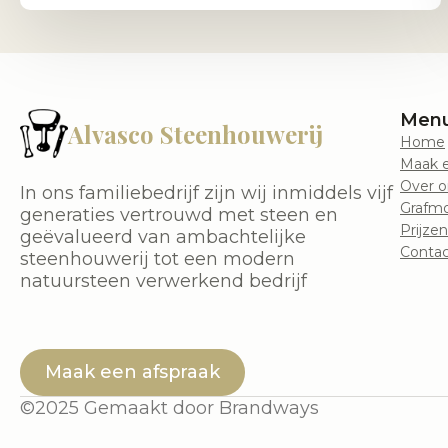
Men
Alvasco Steenhouwerij
Home
Maak e
Over o
In ons familiebedrijf zijn wij inmiddels vijf
Grafm
generaties vertrouwd met steen en
Prijzen
geëvalueerd van ambachtelijke
Contac
steenhouwerij tot een modern
natuursteen verwerkend bedrijf
Maak een afspraak
©2025 Gemaakt door Brandways