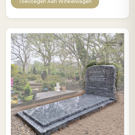
Toevoegen Aan Winkelwagen
M
aantal