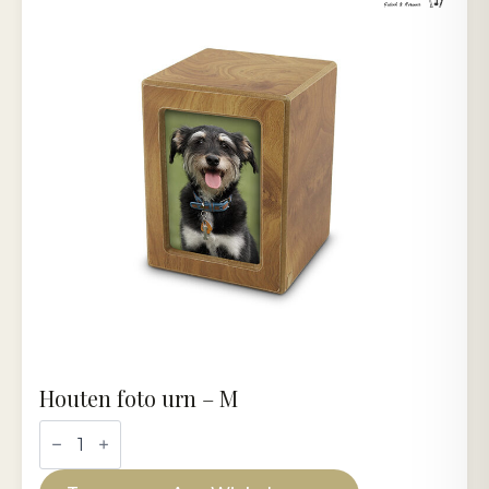
Houten foto urn – M
Houten
foto
urn
-