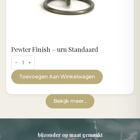
Pewter Finish – urn Standaard
Pewter
Finish
-
urn
Toevoegen Aan Winkelwagen
Standaard
aantal
Bekijk meer...
bijzonder op maat gemaakt