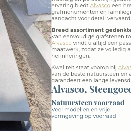
ervaring biedt
Alvasco
een bre
grafmonumenten en familiegra
aandacht voor detail vervaar
Breed assortiment gedenkt
Van eenvoudige grafstenen tot
Alvasco
vindt u altijd een pa
maatwerk, zodat ze volledig aa
herinneringen.
Kwaliteit staat voorop bij
Alva
van de beste natuursteen en 
garandeert een lange levensdu
Alvasco, Steengoe
Natuursteen voorraad
Veel modellen en vrije
vormgeving op voorraad