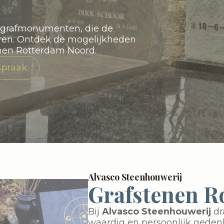
e grafmonumenten, die de
eren. Ontdek de mogelijkheden
enen Rotterdam Noord.
spraak
Alvasco Steenhouwerij
Grafstenen R
Bij
Alvasco Steenhouwerij
dr
waardig en persoonlijk gedenk