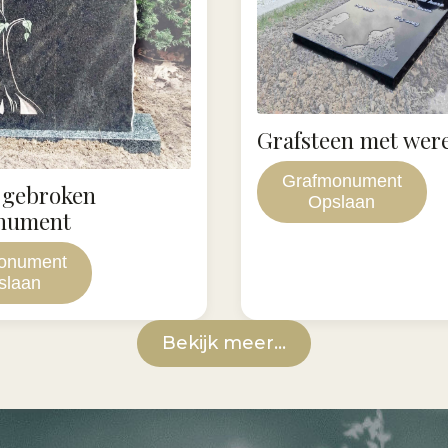
Grafsteen met wer
Grafmonument
 gebroken
Opslaan
nument
onument
slaan
Bekijk meer...