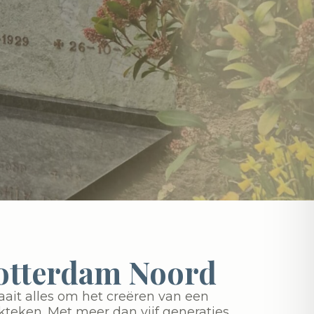
otterdam Noord
aait alles om het creëren van een
teken. Met meer dan vijf generaties