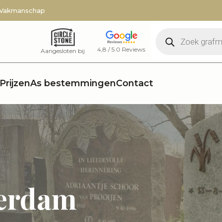
 Vakmanschap
Producten
zoeken
4,8 / 5.0 Reviews
Aangesloten bij
Prijzen
As bestemmingen
Contact
terdam