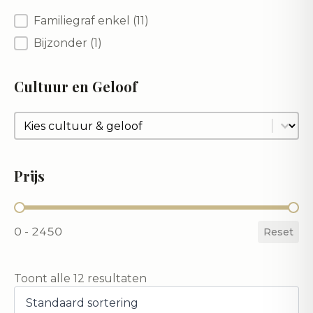
Type
Familiegraf enkel
(11)
Bijzonder
(1)
Cultuur en Geloof
Cultuur en Geloof
Cultuur en Geloof
Prijs
Prijs
0 - 2450
Reset
Toont alle 12 resultaten