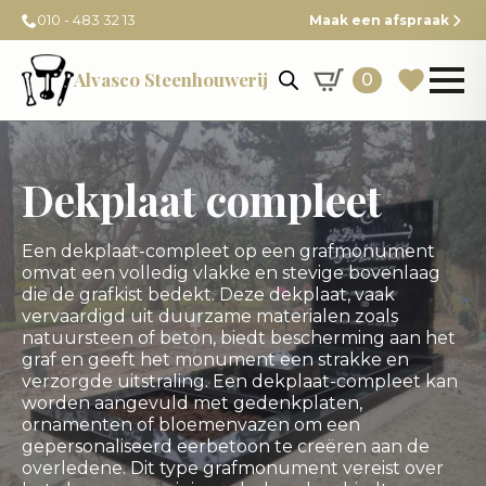
010 - 483 32 13
Maak een afspraak
Alvasco Steenhouwerij
0
Dekplaat compleet
Een dekplaat-compleet op een grafmonument
omvat een volledig vlakke en stevige bovenlaag
die de grafkist bedekt. Deze dekplaat, vaak
vervaardigd uit duurzame materialen zoals
natuursteen of beton, biedt bescherming aan het
graf en geeft het monument een strakke en
verzorgde uitstraling. Een dekplaat-compleet kan
worden aangevuld met gedenkplaten,
ornamenten of bloemenvazen om een
gepersonaliseerd eerbetoon te creëren aan de
overledene. Dit type grafmonument vereist over