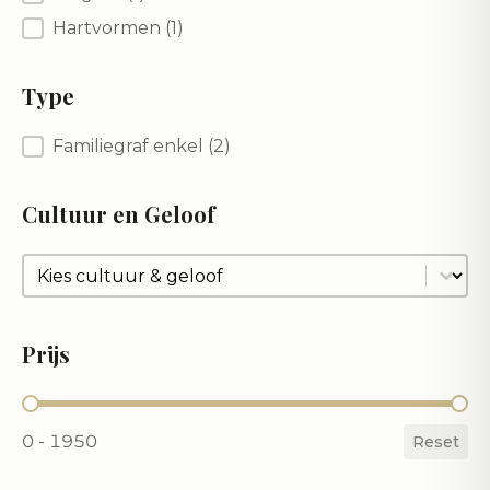
Hartvormen
(1)
Type
Type
Familiegraf enkel
(2)
Cultuur en Geloof
Cultuur en Geloof
Cultuur en Geloof
Prijs
Prijs
0 - 1950
Reset