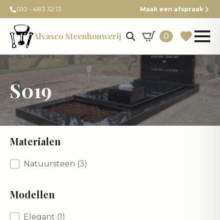
010 - 483 32 13
Maak een afspraak
Alvasco Steenhouwerij
0
S019
Materialen
Materialen
Natuursteen
(3)
Modellen
Modellen
Elegant
(1)