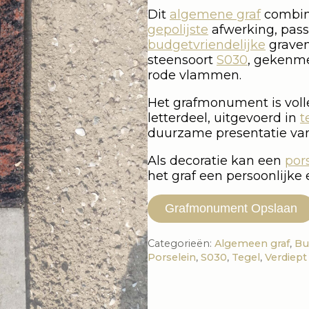
Dit
algemene graf
combine
gepolijste
afwerking, pass
budgetvriendelijke
graven
steensoort
S030
, gekenme
rode vlammen.
Het grafmonument is volle
letterdeel, uitgevoerd in
t
duurzame presentatie van 
Als decoratie kan een
por
het graf een persoonlijke 
Grafmonument Opslaan
Categorieën:
Algemeen graf
,
Bu
Porselein
,
S030
,
Tegel
,
Verdiept