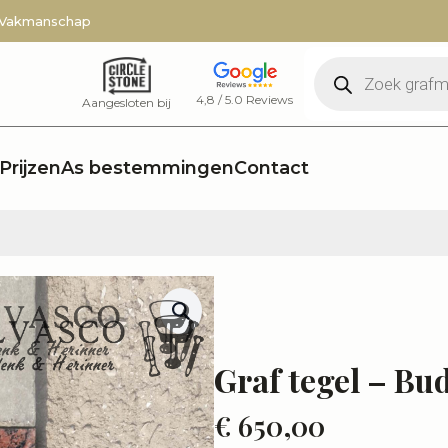
 Vakmanschap
Producten
zoeken
4,8 / 5.0 Reviews
Aangesloten bij
Prijzen
As bestemmingen
Contact
Graf tegel – Bud
€
650,00