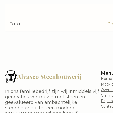
Foto
Po
Men
Alvasco Steenhouwerij
Home
Maak e
Over o
In ons familiebedrijf zijn wij inmiddels vijf
Grafm
generaties vertrouwd met steen en
Prijzen
geëvalueerd van ambachtelijke
Contac
steenhouwerij tot een modern