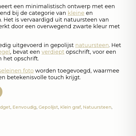
ert een minimalistisch ontwerp met een
end bij de categorie van
kleine
en
. Het is vervaardigd uit natuursteen van
rkt door een overwegend zwarte kleur met
dig uitgevoerd in gepolijst
natuursteen
. Het
egel
, bevat een
verdiept
opschrift, voor een
het opschrift.
seleinen foto
worden toegevoegd, waarmee
en betekenisvolle touch krijgt.
dget
,
Eenvoudig
,
Gepolijst
,
Klein graf
,
Natuursteen
,