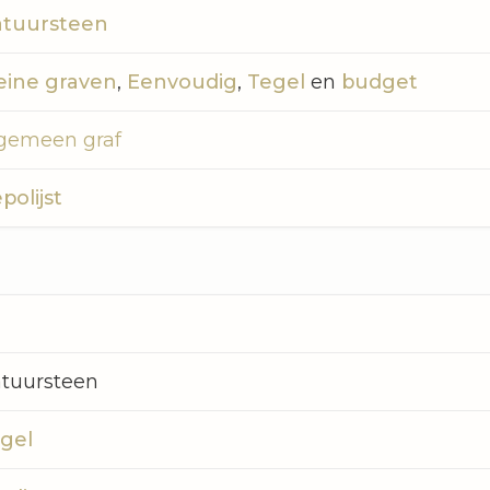
tuursteen
eine graven
,
Eenvoudig
,
Tegel
en
budget
gemeen graf
polijst
tuursteen
gel