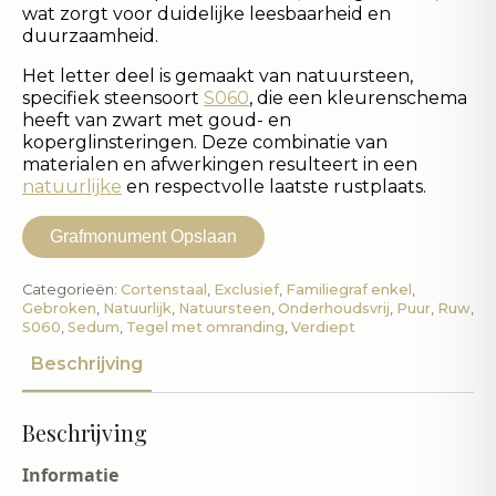
wat zorgt voor duidelijke leesbaarheid en
duurzaamheid.
Het letter deel is gemaakt van natuursteen,
specifiek steensoort
S060
, die een kleurenschema
heeft van zwart met goud- en
koperglinsteringen. Deze combinatie van
materialen en afwerkingen resulteert in een
natuurlijke
en respectvolle laatste rustplaats.
Grafmonument Opslaan
Categorieën:
Cortenstaal
,
Exclusief
,
Familiegraf enkel
,
Gebroken
,
Natuurlijk
,
Natuursteen
,
Onderhoudsvrij
,
Puur
,
Ruw
,
S060
,
Sedum
,
Tegel met omranding
,
Verdiept
Beschrijving
Beschrijving
Informatie