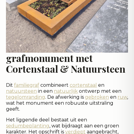
grafmonument met
Cortenstaal & Natuursteen
Dit
familiegraf
combineert
cortenstaal
en
natuursteen
in een
natuurlijk
ontwerp met een
tegelomranding
. De afwerking is
gebroken
en
ruw
,
wat het monument een robuuste uitstraling
geeft.
Het liggende deel bestaat uit een
sedumbeplanting
, wat bijdraagt aan een groen
karakter. Het opschrift is
verdiept
aangebracht,