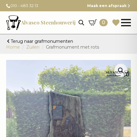
010 - 483 32 13
Maak een afspraak
Alvasco Steenhouwerij
0
Terug naar grafmonumenten
Home
Zuilen
Grafmonument met rots