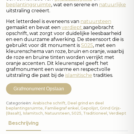
beplantingsruimte
, wat een serene en
natuurlijke
uitstraling creëert.
Het letterdeel is eveneens van
natuursteen
gemaakt en bevat een
verdiept
aangebracht
opschrift, wat zorgt voor duidelijke leesbaarheid
en een duurzame afwerking. De steensoort die is
gebruikt voor dit monument is
S025
, met een
kleurenschema van roze, bruin en oranje, waarbij
de roze en bruine tinten worden verrijkt met
oranje accenten. Dit kleurenspel geeft het
grafmonument een warme en respectvolle
uitstraling die past bij de
islamitische
tradities.
Grafmonument Opslaan
Categorieën:
Arabische schrift
,
Deel grind en deel
beplantingsruimte
,
Familiegraf enkel
,
Gepolijst
,
Grind Grijs-
(Basalt)
,
Islamitsch
,
Natuursteen
,
S025
,
Traditioneel
,
Verdiept
Beschrijving