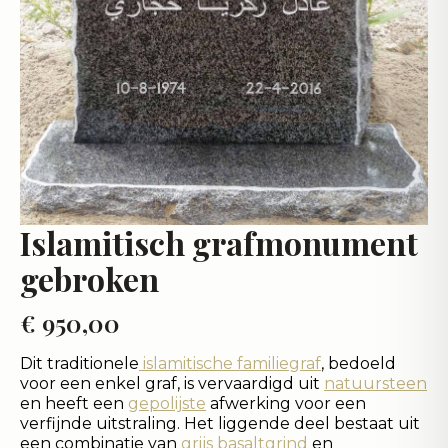
Islamitisch grafmonument
gebroken
€
950,00
Dit traditionele
islamitische familiegraf
, bedoeld
voor een enkel graf, is vervaardigd uit
natuursteen
en heeft een
gepolijste
afwerking voor een
verfijnde uitstraling. Het liggende deel bestaat uit
een combinatie van
grijs basaltgrind
en