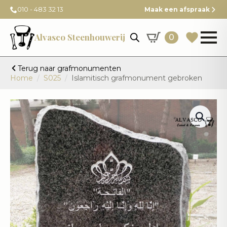
010 - 483 32 13
Maak een afspraak
Alvasco Steenhouwerij
0
Terug naar grafmonumenten
Home
S025
Islamitisch grafmonument gebroken