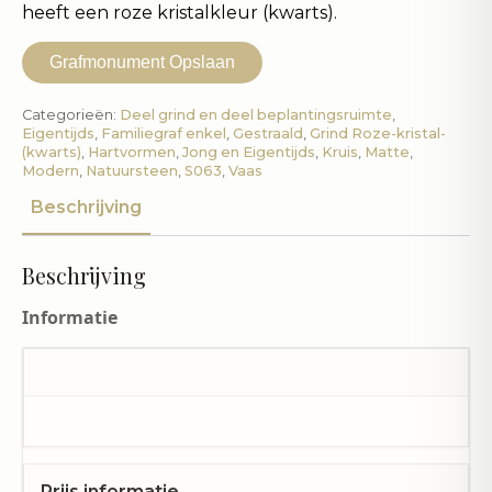
heeft een roze kristalkleur (kwarts).
Grafmonument Opslaan
Categorieën:
Deel grind en deel beplantingsruimte
,
Eigentijds
,
Familiegraf enkel
,
Gestraald
,
Grind Roze-kristal-
(kwarts)
,
Hartvormen
,
Jong en Eigentijds
,
Kruis
,
Matte
,
Modern
,
Natuursteen
,
S063
,
Vaas
Beschrijving
Beschrijving
Informatie
Prijs informatie