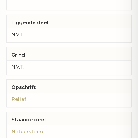
Liggende deel
N.V.T.
Grind
N.V.T.
Opschrift
Relïef
Staande deel
Natuursteen