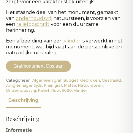
zorgt voor een karakteristiek uiterlijk.
Het staande deel van het monument, gemaakt
van
onderhoudsvrij
natuursteen, is voorzien van
een
reliëfopschrift
voor een duurzame
herinnering.
Een afbeelding van een
vlinder
is verwerkt in het
monument, wat bijdraagt aan de persoonlijke en
natuurlijke uitstraling.
Grafmonument Opslaan
Categorieën:
Algemeen graf
,
Budget
,
Gebroken
,
Gestraald
,
Jong en Eigentijds
,
Klein graf
,
Matte
,
Natuursteen
,
Onderhoudsvrij
,
Reliëf
,
Ruw
,
S020
,
Vlinder
Beschrijving
Beschrijving
Informatie