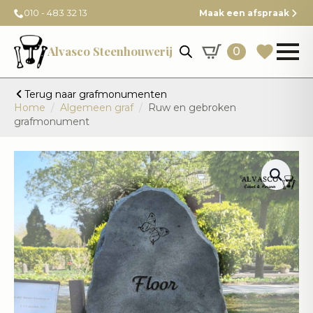
010 - 483 32 13
Maak een afspraak
Alvasco Steenhouwerij
0
Terug naar grafmonumenten
Home
Algemeen graf
Ruw en gebroken
grafmonument