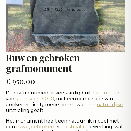
Ruw en gebroken
grafmonument
€
950,00
Dit grafmonument is vervaardigd uit
natuursteen
van
steensoort S020
, met een combinatie van
donker en lichtgroene tinten, wat een
natuurlijke
uitstraling geeft.
Het monument heeft een natuurlijk model met
een
ruwe
,
gebroken
en
gestraalde
afwerking, wat