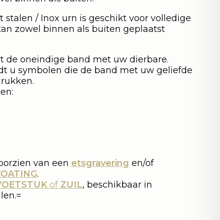
 stalen / Inox urn is geschikt voor volledige
kan zowel binnen als buiten geplaatst
t de oneindige band met uw dierbare.
dt u symbolen die de band met uw geliefde
drukken.
en:
oorzien van een
etsgravering
en/of
COATING
.
VOETSTUK
of
ZUIL
, beschikbaar in
len.=