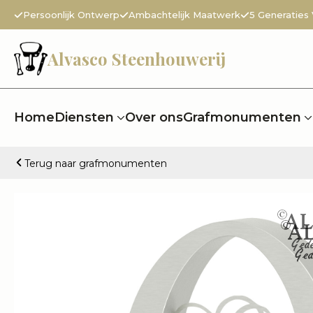
Persoonlijk Ontwerp
Ambachtelijk Maatwerk
5 Generaties
Alvasco Steenhouwerij
Home
Diensten
Over ons
Grafmonumenten
Terug naar grafmonumenten