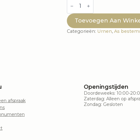
Urn
OVAL
-
Hearts
Toevoegen Aan Wink
RVS
aantal
Categorieën:
Urnen
,
As bestem
u
Openingstijden
Doordeweeks: 10:00-20:
Zaterdag: Alleen op afspr
en afspraak
Zondag: Gesloten
ns
onumenten
t