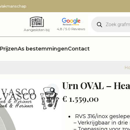
 Vakmanschap
Producten
zoeken
4,8 / 5.0 Reviews
Aangesloten bij
Prijzen
As bestemmingen
Contact
H
Urn OVAL – Hea
€
1.559,00
RVS 316/inox geslepe
– Verkrijgbaar in drie
– Toepassing voor zow