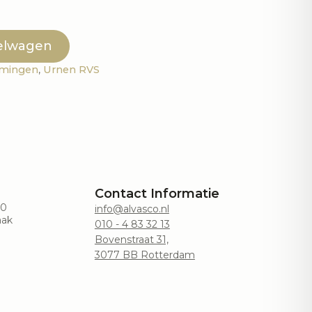
elwagen
mingen
,
Urnen RVS
Contact Informatie
00
info@alvasco.nl
aak
010 - 4 83 32 13
Bovenstraat 31,
3077 BB Rotterdam