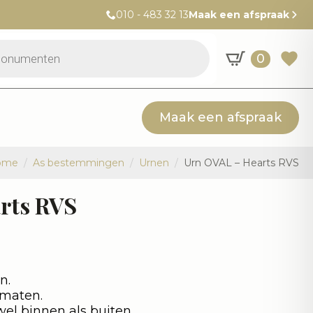
010 - 483 32 13
Maak een afspraak
0
Maak een afspraak
ome
As bestemmingen
Urnen
Urn OVAL – Hearts RVS
rts RVS
n.
 maten.
el binnen als buiten.