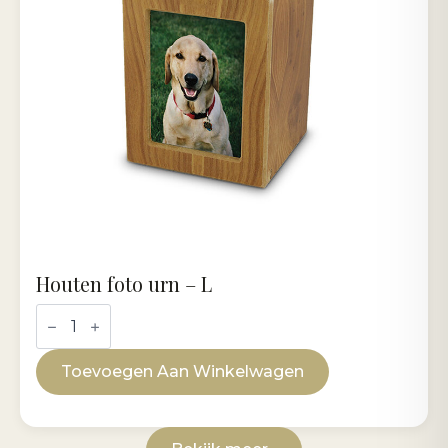
Houten foto urn – L
Houten
foto
urn
-
Toevoegen Aan Winkelwagen
L
aantal