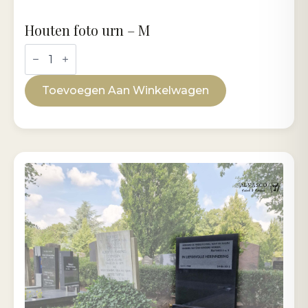
Houten foto urn – M
Houten
foto
urn
-
Toevoegen Aan Winkelwagen
M
aantal