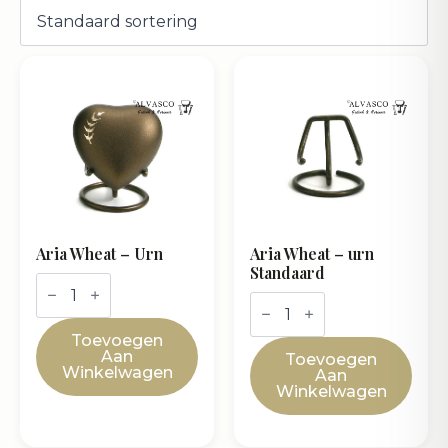
Aria Wheat – Urn
Aria Wheat – urn
Standaard
Aria
Wheat
Aria
-
Wheat
Urn
-
Toevoegen
aantal
urn
Aan
Toevoegen
Standaard
Winkelwagen
Aan
aantal
Winkelwagen