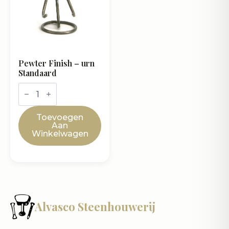
Pewter Finish – urn
Standaard
Pewter
Finish
-
urn
Toevoegen
Standaard
Aan
aantal
Winkelwagen
Alvasco Steenhouwerij