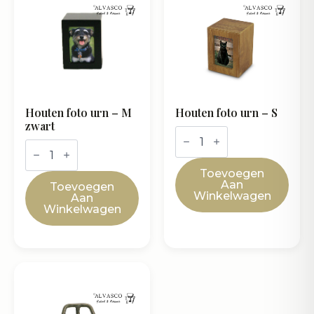
Houten foto urn – M
Houten foto urn – S
zwart
Houten
foto
Houten
urn
foto
-
urn
Toevoegen
S
-
Aan
Toevoegen
aantal
M
Winkelwagen
Aan
zwart
Winkelwagen
aantal