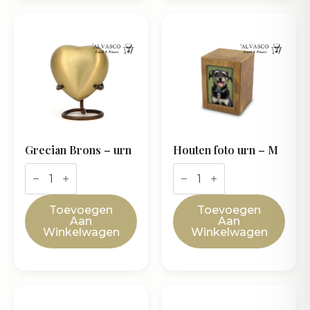
Grecian Brons – urn
Houten foto urn – M
Grecian
Houten
Brons
foto
-
urn
urn
-
Toevoegen
Toevoegen
aantal
M
Aan
Aan
aantal
Winkelwagen
Winkelwagen