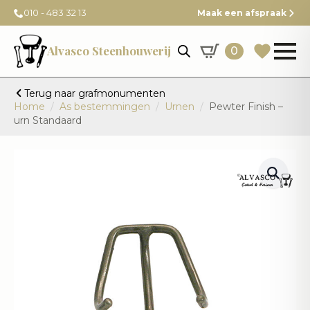
010 - 483 32 13
Maak een afspraak
Alvasco Steenhouwerij
0
Terug naar grafmonumenten
Home
As bestemmingen
Urnen
Pewter Finish –
urn Standaard