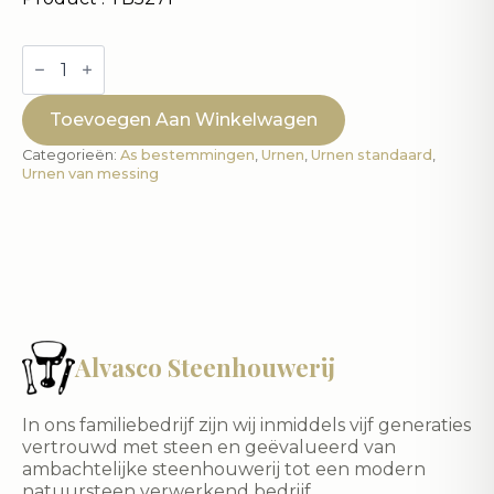
Pewter
Finish
-
urn
Toevoegen Aan Winkelwagen
Standaard
aantal
Categorieën:
As bestemmingen
,
Urnen
,
Urnen standaard
,
Urnen van messing
Alvasco Steenhouwerij
In ons familiebedrijf zijn wij inmiddels vijf generaties
vertrouwd met steen en geëvalueerd van
ambachtelijke steenhouwerij tot een modern
natuursteen verwerkend bedrijf